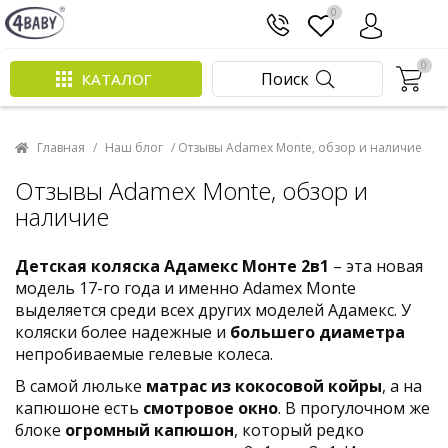
0
0
Поиск
КАТАЛОГ
Главная
/
Наш блог
/ Отзывы Adamex Monte, обзор и наличие
Отзывы Adamex Monte, обзор и
наличие
Детская коляска Адамекс Монте 2в1
– эта новая
модель 17-го года и именно Adamex Monte
выделяется среди всех других моделей Адамекс. У
коляски более надежные и
большего диаметра
непробиваемые гелевые колеса.
В самой люльке
матрас из кокосовой койры
, а на
капюшоне есть
смотровое окно
. В прогулочном же
блоке
огромный капюшон
, который редко