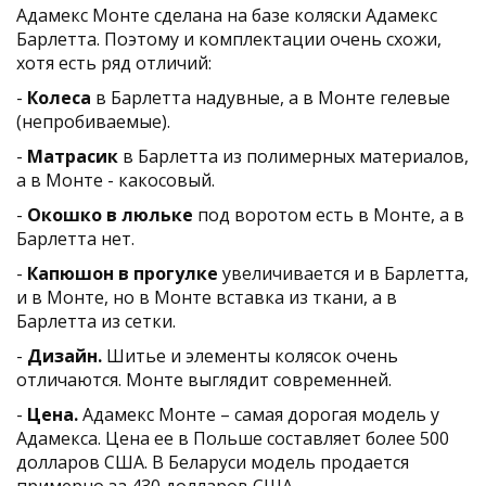
Адамекс Монте сделана на базе коляски Адамекс
Барлетта. Поэтому и комплектации очень схожи,
хотя есть ряд отличий:
-
Колеса
в Барлетта надувные, а в Монте гелевые
(непробиваемые).
-
Матрасик
в Барлетта из полимерных материалов,
а в Монте - какосовый.
-
Окошко в люльке
под воротом есть в Монте, а в
Барлетта нет.
-
Капюшон в прогулке
увеличивается и в Барлетта,
и в Монте, но в Монте вставка из ткани, а в
Барлетта из сетки.
-
Дизайн.
Шитье и элементы колясок очень
отличаются. Монте выглядит современней.
-
Цена.
Адамекс Монте – самая дорогая модель у
Адамекса. Цена ее в Польше составляет более 500
долларов США. В Беларуси модель продается