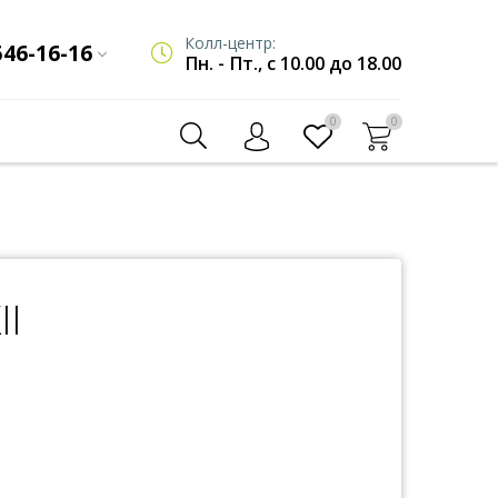
Колл-центр:
546-16-16
Пн. - Пт., с 10.00 до 18.00
0
0
II