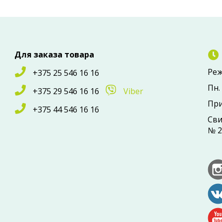
Для заказа товара
Реж
+375 25 546 16 16
Пн. 
+375 29 546 16 16
Viber
При
+375 44 546 16 16
Сви
№ 2