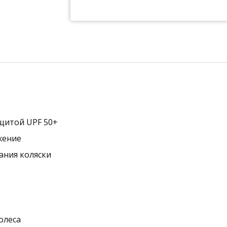
щитой UPF 50+
жение
ания коляски
олеса