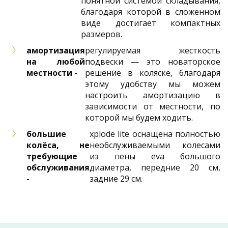
понятной системой складывания,
благодаря которой в сложенном
виде достигает компактных
размеров.
амортизация
регулируемая жесткость
на любой
подвески — это новаторское
местности -
решение в коляске, благодаря
этому удобству мы можем
настроить амортизацию в
зависимости от местности, по
которой мы будем ходить.
большие
xplode lite оснащена полностью
колёса, не
необслуживаемыми колесами
требующие
из пены eva большого
обслуживания
диаметра, передние 20 см,
-
задние 29 см.