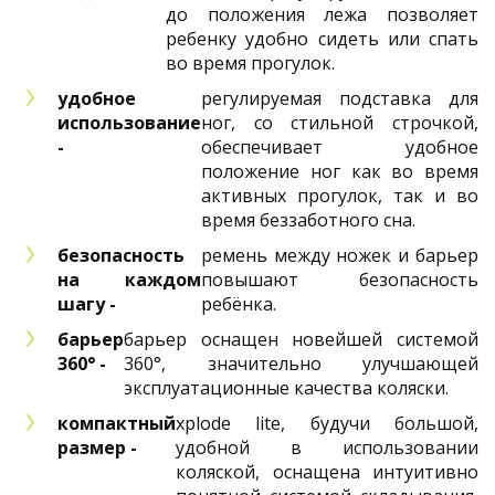
до положения лежа позволяет
ребенку удобно сидеть или спать
во время прогулок.
удобное
регулируемая подставка для
использование
ног, со стильной строчкой,
-
обеспечивает удобное
положение ног как во время
активных прогулок, так и во
время беззаботного сна.
безопасность
ремень между ножек и барьер
на каждом
повышают безопасность
шагу -
ребёнка.
барьер
барьер оснащен новейшей системой
360° -
360°, значительно улучшающей
эксплуатационные качества коляски.
компактный
xplode lite, будучи большой,
размер -
удобной в использовании
коляской, оснащена интуитивно